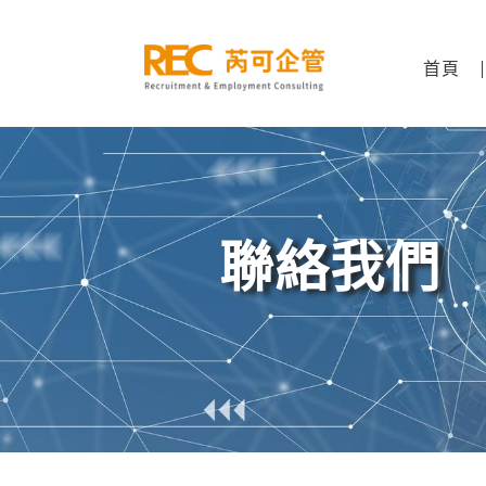
跳
至
主
首頁
要
內
容
聯絡我們