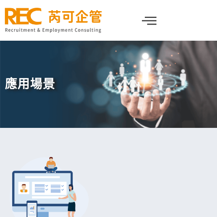
跳
至
主
要
內
容
應用場景