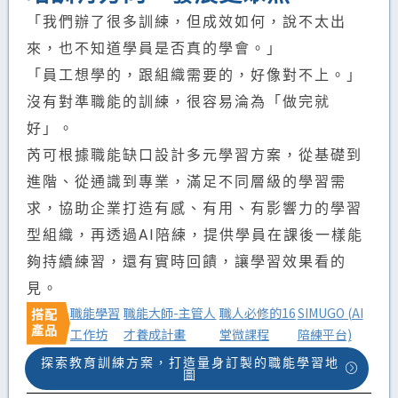
「我們辦了很多訓練，但成效如何，說不太出
來，也不知道學員是否真的學會。」
「員工想學的，跟組織需要的，好像對不上。」
沒有對準職能的訓練，很容易淪為「做完就
好」。
芮可根據職能缺口設計多元學習方案，從基礎到
進階、從通識到專業，滿足不同層級的學習需
求，協助企業打造有感、有用、有影響力的學習
型組織，再透過AI陪練，提供學員在課後一樣能
夠持續練習，還有實時回饋，讓學習效果看的
見。
職能學習
職能大師-主管人
職人必修的16
SIMUGO (AI
搭配
產品
工作坊
才養成計畫
堂微課程
陪練平台)
探索教育訓練方案，打造量身訂製的職能學習地
圖