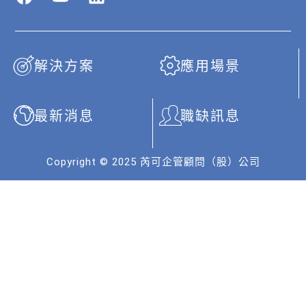
a
o
i
c
u
n
e
t
k
b
u
e
解決方案
應用場景
o
b
d
o
e
i
k
n
最新消息
職缺訊息
Copyright © 2025 芮可企管顧問（股）公司