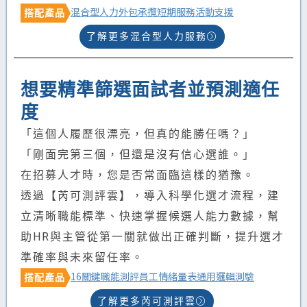
混合型人力
外包承攬
短期服務
活動支援
搭配產品
了解更多混合型人力服務
想要精準篩選面試者並預測適任
度
「這個人履歷很漂亮，但真的能勝任嗎？」
「剛面完第三個，但還是沒有信心選誰。」
在招募人才時，您是否常面臨這樣的猶豫。
透過【芮可測評雲】，導入科學化選才流程，建
立清晰職能標準、快速掌握候選人能力數據，幫
助HR與主管從第一關就做出正確判斷，提升選才
準確率與未來留任率。
16關鍵職能測評
員工情緒量表
通用邏輯測驗
搭配產品
了解更多芮可測評雲