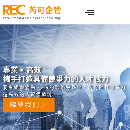
跳
至
主
要
內
容
專業 × 高效
攜手打造具備競爭力的人才戰力
洞察組織痛點，HR的戰略好夥伴，芮可陪伴企業打
造高效的人資價值鏈
聯絡我們