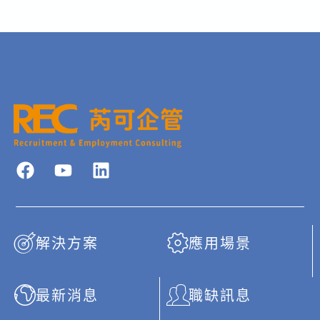
F
Y
L
a
o
i
c
u
n
e
t
k
b
u
e
解決方案
應用場景
o
b
d
o
e
i
k
n
最新消息
職缺訊息