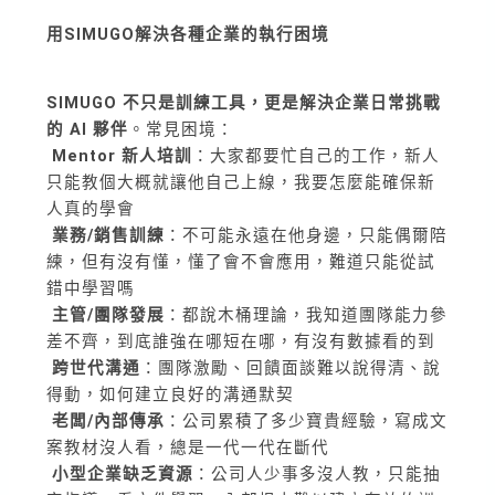
用SIMUGO解決各種企業的執行困境
SIMUGO 不只是訓練工具，更是解決企業日常挑戰
的 AI 夥伴
。常見困境：
Mentor 新人培訓
：大家都要忙自己的工作，新人
只能教個大概就讓他自己上線，我要怎麼能確保新
人真的學會
業務/銷售訓練
：不可能永遠在他身邊，只能偶爾陪
練，但有沒有懂，懂了會不會應用，難道只能從試
錯中學習嗎
主管/團隊發展
：都說木桶理論，我知道團隊能力參
差不齊，到底誰強在哪短在哪，有沒有數據看的到
跨世代溝通
：團隊激勵、回饋面談難以說得清、說
得動，如何建立良好的溝通默契
老闆/內部傳承
：公司累積了多少寶貴經驗，寫成文
案教材沒人看，總是一代一代在斷代
小型企業缺乏資源
：公司人少事多沒人教，只能抽