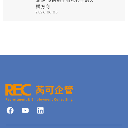
測評 協助親子看見孩子的天
賦方向
2026-06-03
F
Y
L
a
o
i
c
u
n
e
t
k