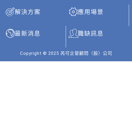
b
u
e
解決方案
應用場景
o
b
d
o
e
i
k
n
最新消息
職缺訊息
Copyright © 2025 芮可企管顧問（股）公司