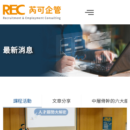
跳
至
主
要
內
容
最新消息
課程活動
文章分享
中層骨幹的六大能
頁
頁
面
面