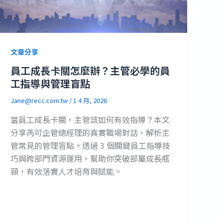
文章分享
員工成長卡關怎麼辦？主管必學的員
工指導與管理盲點
Jane@recc.com.tw
/
1 4 月, 2026
當員工成長卡關，主管該如何有效指導？本文
分享芮可企管總經理的真實職場對話，解析主
管常見的管理盲點。透過 3 個關鍵員工指導技
巧與跨部門資源運用，幫助你突破部屬成長瓶
頸，有效落實人才培育與賦能。