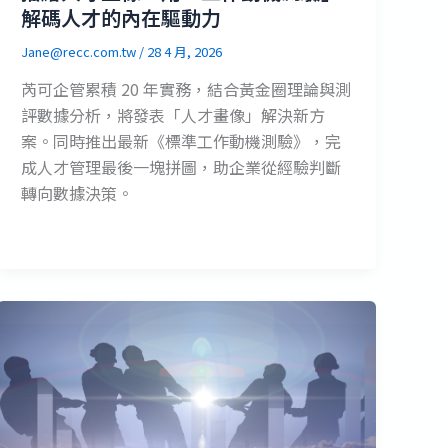
解碼人才的內在驅動力
Jane@recc.com.tw
/
28 4 月, 2026
芮可企管累積 20 年實務，結合黃金圈理論與測
評數據分析，將發表「人才畫像」解決新方
案。同時推出最新《標準工作動機測驗》，完
成人才管理最後一塊拼圖，助企業從經驗判斷
轉向數據決策。