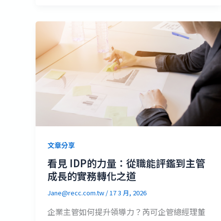
文章分享
看見 IDP的力量：從職能評鑑到主管
成長的實務轉化之道
Jane@recc.com.tw
/
17 3 月, 2026
企業主管如何提升領導力？芮可企管總經理董