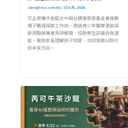
Jane@recc.com.tw
/
18 6 月, 2026
可企管攜手金甌女中與台積電慈善基金會推動
親子職涯探索工作坊，透過青少年職業潛能探
索測驗與專業測評解讀，協助學生認識自我潛
能，幫助家長理解孩子特質，共同探索AI時代
的未來方向。