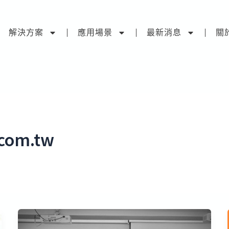
解決方案
應用場景
最新消息
關
com.tw