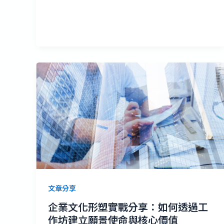
文章分享
企業文化形塑實戰分享：如何透過工
作坊建立願景使命與核心價值